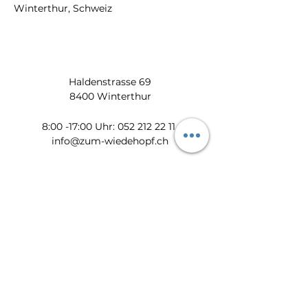
Winterthur, Schweiz
Haldenstrasse 69
8400 Winterthur
​​8:00 -17:00 Uhr:
052 212 22 11
info@zum-wiedehopf.ch
Bürozeiten von Mo. - Fr.:
08:00 - 12:00 Uhr
13:30 - 17:00 Uhr
Datenschutz
Impressum
AGB
Feedback
Newsletter