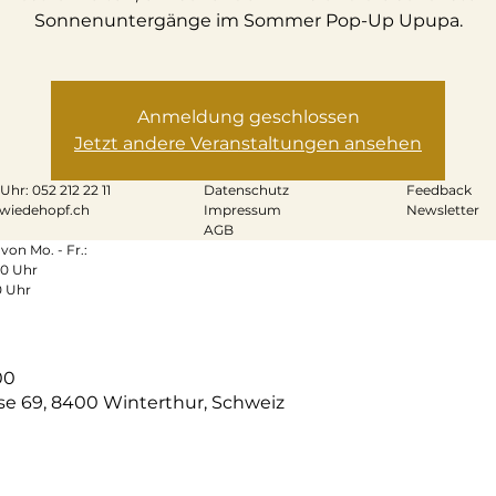
Sonnenuntergänge im Sommer Pop-Up Upupa.
Anmeldung geschlossen
Jetzt andere Veranstaltungen ansehen
0 Uhr:
052 212 22 11
Datenschutz
Feedback
wiedehopf.ch
Impressum
Newsletter
AGB
von Mo. - Fr.:
00 Uhr
0 Uhr
00
se 69, 8400 Winterthur, Schweiz