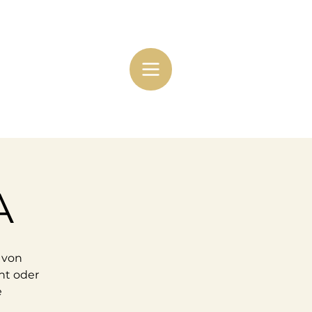
A
 von
ht oder
e