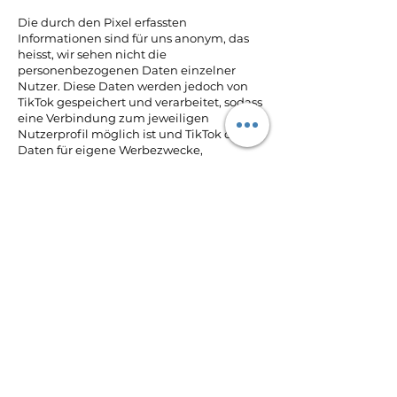
Die durch den Pixel erfassten
Informationen sind für uns anonym, das
heisst, wir sehen nicht die
personenbezogenen Daten einzelner
Nutzer. Diese Daten werden jedoch von
TikTok gespeichert und verarbeitet, sodass
eine Verbindung zum jeweiligen
Nutzerprofil möglich ist und TikTok die
Daten für eigene Werbezwecke,
entsprechend der TikTok-
Datenschutzrichtlinie, verwenden kann.
Wenn Sie Mitglied bei TikTok sind und in
Ihrem TikTok-Konto eingeloggt sind,
während Sie unsere Webseite besuchen,
werden die durch den Pixel gesammelten
Daten mit Ihrem TikTok-Konto verknüpft.
Die Nutzung von TikTok Pixel dient dem
Zweck, die Effektivität unserer
Werbemassnahmen zu analysieren und
zu optimieren. Die Datenverarbeitung
erfolgt auf Grundlage unseres
berechtigten Interesses an einer