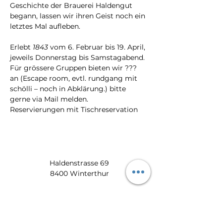
Geschichte der Brauerei Haldengut 
begann, lassen wir ihren Geist noch ein 
letztes Mal aufleben.
Erlebt 
1843
 vom 6. Februar bis 19. April, 
jeweils Donnerstag bis Samstagabend.
Für grössere Gruppen bieten wir ??? 
an (Escape room, evtl. rundgang mit 
schölli – noch in Abklärung.) bitte 
gerne via Mail melden.
Reservierungen mit Tischreservation
Haldenstrasse 69
8400 Winterthur
​​8:00 -17:00 Uhr:
052 212 22 11
info@zum-wiedehopf.ch