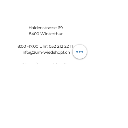
Haldenstrasse 69
8400 Winterthur
​​8:00 -17:00 Uhr:
052 212 22 11
info@zum-wiedehopf.ch
Bürozeiten von Mo. - Fr.:
08:00 - 12:00 Uhr
13:30 - 17:00 Uhr
Datenschutz
Impressum
AGB
Feedback
Newsletter