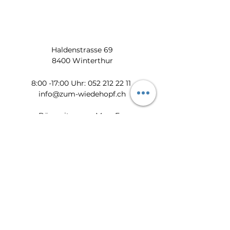
Haldenstrasse 69
8400 Winterthur
​​8:00 -17:00 Uhr:
052 212 22 11
info@zum-wiedehopf.ch
Bürozeiten von Mo. - Fr.:
08:00 - 12:00 Uhr
13:30 - 17:00 Uhr
Datenschutz
Impressum
AGB
Feedback
Newsletter