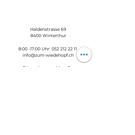
Haldenstrasse 69
8400 Winterthur
​​8:00 -17:00 Uhr:
052 212 22 11
info@zum-wiedehopf.ch
Bürozeiten von Mo. - Fr.:
08:00 - 12:00 Uhr
13:30 - 17:00 Uhr
Datenschutz
Impressum
AGB
Feedback
Newsletter