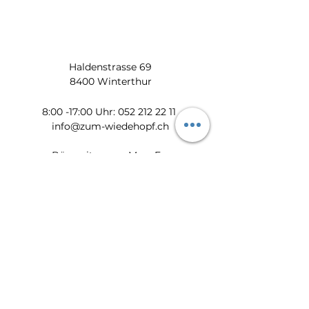
Haldenstrasse 69
8400 Winterthur
​​8:00 -17:00 Uhr:
052 212 22 11
info@zum-wiedehopf.ch
Bürozeiten von Mo. - Fr.:
08:00 - 12:00 Uhr
13:30 - 17:00 Uhr
Datenschutz
Impressum
AGB
Feedback
Newsletter