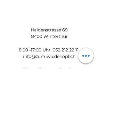
Haldenstrasse 69
8400 Winterthur
​​8:00 -17:00 Uhr:
052 212 22 11
info@zum-wiedehopf.ch
Bürozeiten von Mo. - Fr.:
08:00 - 12:00 Uhr
13:30 - 17:00 Uhr
Datenschutz
Impressum
AGB
Feedback
Newsletter