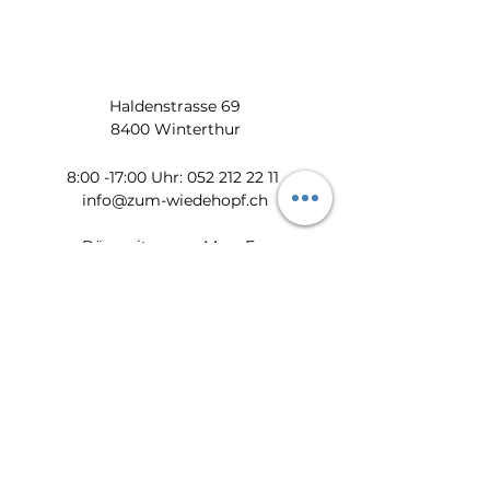
Haldenstrasse 69
8400 Winterthur
​​8:00 -17:00 Uhr:
052 212 22 11
info@zum-wiedehopf.ch
Bürozeiten von Mo. - Fr.:
08:00 - 12:00 Uhr
13:30 - 17:00 Uhr
Datenschutz
Impressum
AGB
Feedback
Newsletter