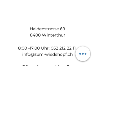
Haldenstrasse 69
8400 Winterthur
​​8:00 -17:00 Uhr:
052 212 22 11
info@zum-wiedehopf.ch
Bürozeiten von Mo. - Fr.:
08:00 - 12:00 Uhr
13:30 - 17:00 Uhr
Datenschutz
Impressum
AGB
Feedback
Newsletter