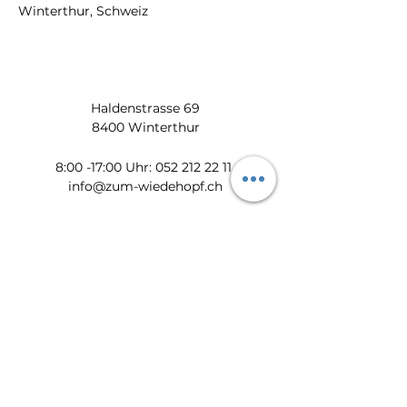
Winterthur, Schweiz
Haldenstrasse 69
8400 Winterthur
​​8:00 -17:00 Uhr:
052 212 22 11
info@zum-wiedehopf.ch
Bürozeiten von Mo. - Fr.:
08:00 - 12:00 Uhr
13:30 - 17:00 Uhr
Datenschutz
Impressum
AGB
Feedback
Newsletter