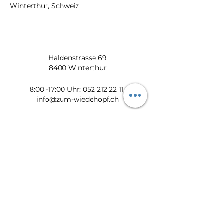
Winterthur, Schweiz
Haldenstrasse 69
8400 Winterthur
​​8:00 -17:00 Uhr:
052 212 22 11
info@zum-wiedehopf.ch
Bürozeiten von Mo. - Fr.:
08:00 - 12:00 Uhr
13:30 - 17:00 Uhr
Datenschutz
Impressum
AGB
Feedback
Newsletter