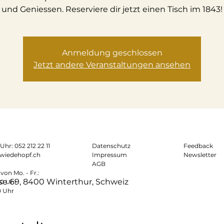
und Geniessen. Reserviere dir jetzt einen Tisch im 1843!
Anmeldung geschlossen
Jetzt andere Veranstaltungen ansehen
0 Uhr:
052 212 22 11
Datenschutz
Feedback
wiedehopf.ch
Impressum
Newsletter
AGB
von Mo. - Fr.:
se 69, 8400 Winterthur, Schweiz
00 Uhr
0 Uhr