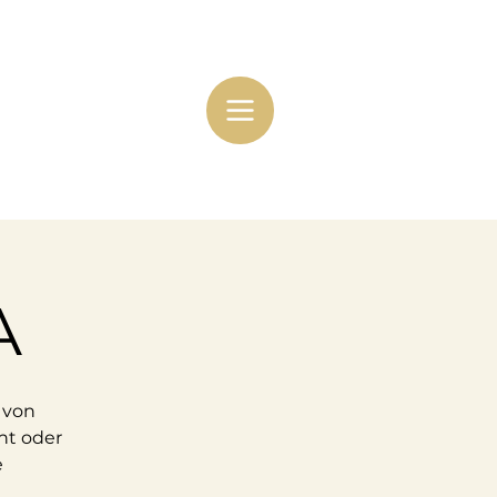
A
 von
ht oder
e