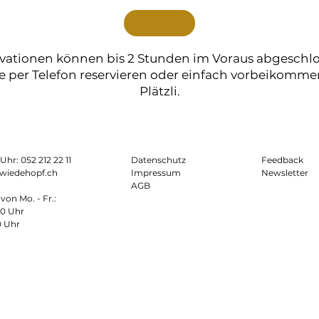
vationen können bis 2 Stunden im Voraus abgeschl
 per Telefon reservieren oder einfach vorbeikommen
Plätzli.
0 Uhr:
052 212 22 11
Datenschutz
Feedback
wiedehopf.ch
Impressum
Newsletter
AGB
von Mo. - Fr.:
00 Uhr
0 Uhr